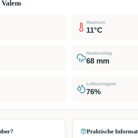
 Valens
Maximum
11
°C
Niederschlag
68
mm
Luftfeuchtigkeit
76
%
mber?
Praktische Informa