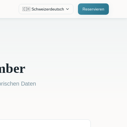
🇨🇭 Schweizerdeutsch
Reservieren
mber
orischen Daten