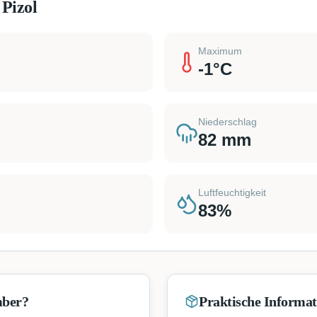
 Pizol
Maximum
-1
°C
Niederschlag
82
mm
Luftfeuchtigkeit
83
%
mber?
Praktische Informa